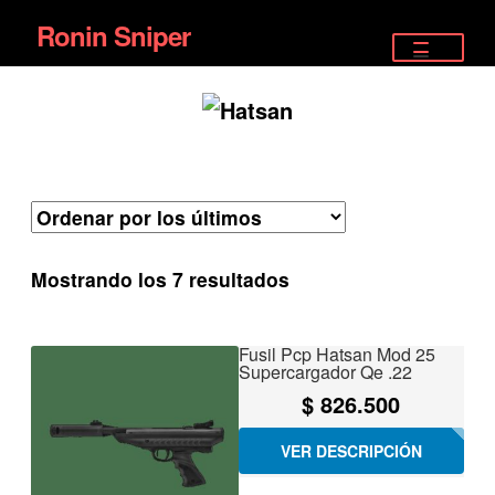
Ronin Sniper
Ir
Ir
a
al
TIENDA
la
contenido
EQUIPAMIENTO ÉLITE
navegación
PISTOLAS
RIFLES DEPORTIVOS
Ordenado
Mostrando los 7 resultados
SATELITALES
por
los
Fusil Pcp Hatsan Mod 25
últimos
Supercargador Qe .22
$
826.500
VER DESCRIPCIÓN