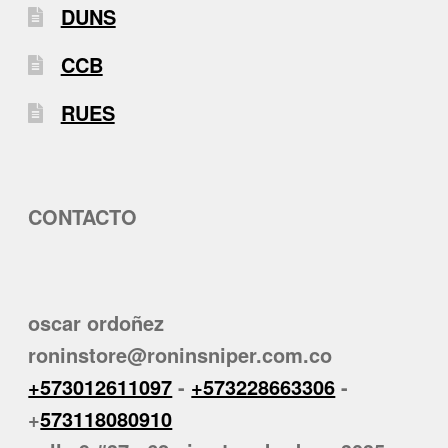
DUNS
CCB
RUES
CONTACTO
oscar ordoñez
roninstore@roninsniper.com.co
+573012611097
-
+573228663306
-
+
573118080910