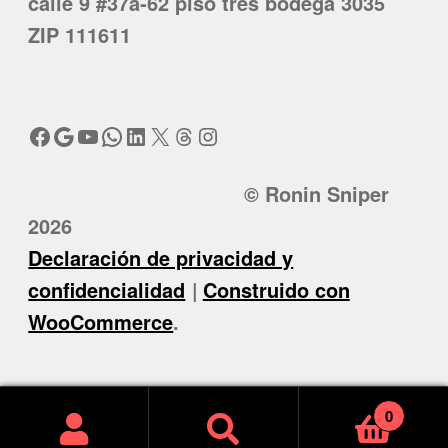
calle 9 #37a-62 piso tres bodega 3035
ZIP 111611
Facebook
Google
YouTube
WhatsApp
LinkedIn
X
Threads
Instagram
© Ronin Sniper
2026
Declaración de privacidad y
confidencialidad
Construido con
WooCommerce
.
0