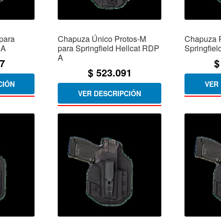
para
Chapuza Único Protos-M
Chapuza P
 A
para Springfield Hellcat RDP
Springfiel
A
7
$
$
523.091
CIÓN
VER
VER DESCRIPCIÓN