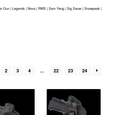
iber Gun | Legends | Nova | RWS | Sam Yang | Sig Sauer | Snowpeak | Umarex |
2
3
4
…
22
23
24