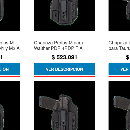
rotos-M
Chapuza Protos-M para
Chapuza Ú
M1 y M2 A
Walther PDP 4PDP F A
para Taur
1
$
523.091
$
CIÓN
VER DESCRIPCIÓN
VER