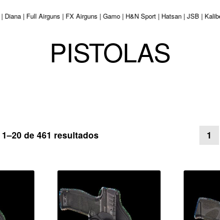
 | Diana | Full Airguns | FX Airguns | Gamo | H&N Sport | Hatsan | JSB | Kal
PISTOLAS
Ordenado
1–20 de 461 resultados
1
por
los
últimos