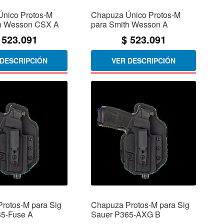
nico Protos-M
Chapuza Único Protos-M
th Wesson CSX A
para Smith Wesson A
523.091
$
523.091
 DESCRIPCIÓN
VER DESCRIPCIÓN
rotos-M para Sig
Chapuza Protos-M para Sig
65-Fuse A
Sauer P365-AXG B