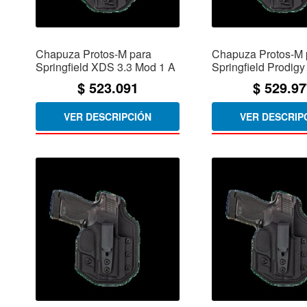
Chapuza Protos-M para
Chapuza Protos-M 
Springfield XDS 3.3 Mod 1 A
Springfield Prodigy
$
523.091
$
529.97
VER DESCRIPCIÓN
VER DESCRIP