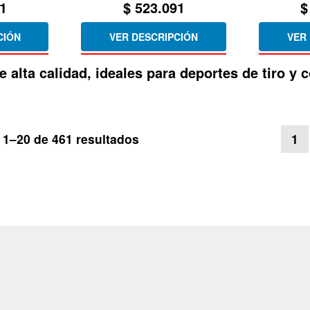
1
$
523.091
$
CIÓN
VER DESCRIPCIÓN
VER
e alta calidad, ideales para deportes de tiro y
Ordenado
1–20 de 461 resultados
1
por
los
últimos