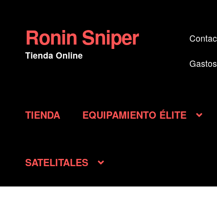
Ronin Sniper
Ir
Ir
Contac
a
al
Tienda Online
la
contenido
Gastos
navegación
TIENDA
EQUIPAMIENTO ÉLITE
SATELITALES