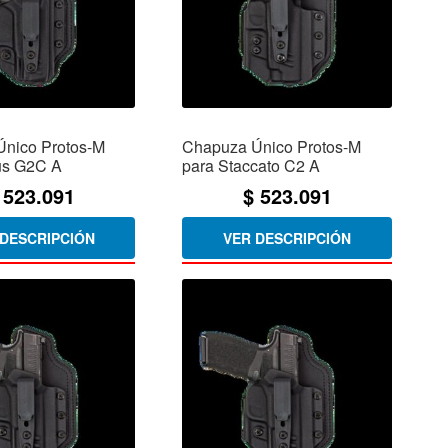
nico Protos-M
Chapuza Único Protos-M
us G2C A
para Staccato C2 A
523.091
$
523.091
 DESCRIPCIÓN
VER DESCRIPCIÓN