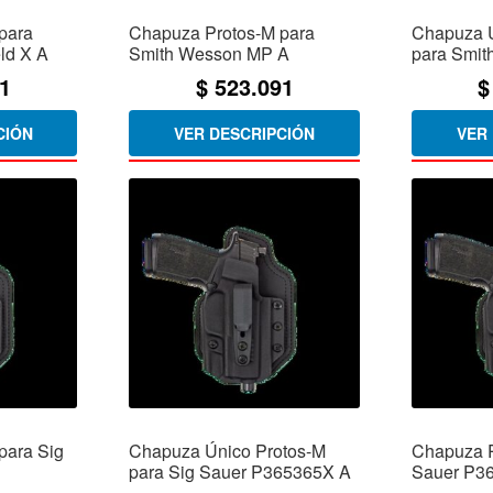
para
Chapuza Protos-M para
Chapuza Ú
ld X A
Smith Wesson MP A
para Smi
1
$
523.091
$
CIÓN
VER DESCRIPCIÓN
VER
para Sig
Chapuza Único Protos-M
Chapuza P
para Sig Sauer P365365X A
Sauer P3