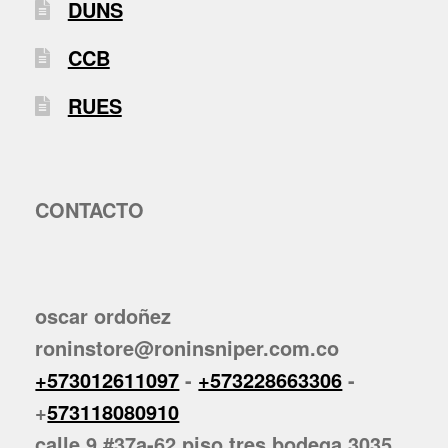
DUNS
CCB
RUES
CONTACTO
oscar ordoñez
roninstore@roninsniper.com.co
+573012611097
-
+573228663306
-
+
573118080910
calle 9 #37a-62 piso tres bodega 3035