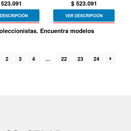
523.091
$
523.091
 DESCRIPCIÓN
VER DESCRIPCIÓN
 coleccionistas. Encuentra modelos
2
3
4
…
22
23
24