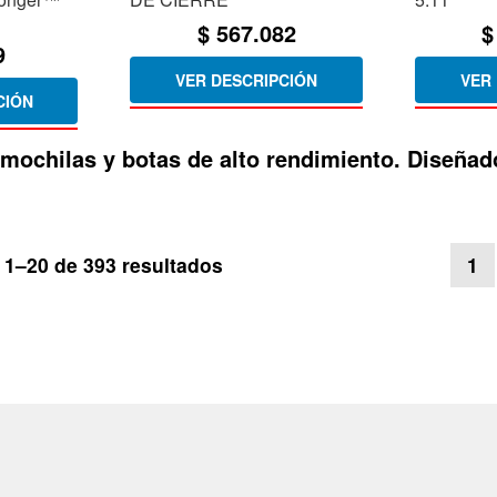
$
567.082
$
9
VER DESCRIPCIÓN
VER
CIÓN
, mochilas y botas de alto rendimiento. Diseñad
Ordenado
1–20 de 393 resultados
1
por
los
últimos