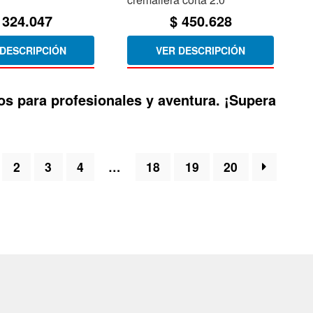
324.047
$
450.628
 DESCRIPCIÓN
VER DESCRIPCIÓN
os para profesionales y aventura. ¡Supera
2
3
4
…
18
19
20