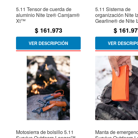
5.11 Tensor de cuerda de
5.11 Sistema de
aluminio Nite Ize® Camjam®
organización Nite 
Xt™
Gearline® de Nite 
$
161.973
$
161.97
VER DESCRIPCIÓN
VER DESCRIP
Motosierra de bolsillo 5.11
Manta de emergenc
Survive Outdoors Longer™
Survive Outdoors 