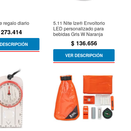
e regalo diario
5.11 Nite Ize® Envoltorio
LED personalizado para
273.414
bebidas Gris W Naranja
$
136.656
 DESCRIPCIÓN
VER DESCRIPCIÓN