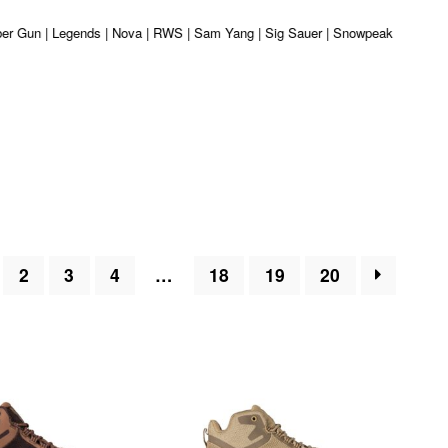
iber Gun | Legends | Nova | RWS | Sam Yang | Sig Sauer | Snowpeak | Umarex |
2
3
4
…
18
19
20