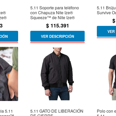
5.11 Soporte para teléfono
5.11 Brúju
Ize®
con Chapuza Nite Ize®
Survive O
Ize®
Squeeze™ de Nite Ize®
$
3
$
115.391
VER
CIÓN
VER DESCRIPCIÓN
ia 5.11
5.11 GATO DE LIBERACIÓN
Polo con 
Longer™
DE CIERRE
5.11