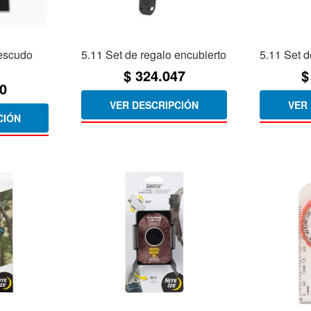
 escudo
5.11 Set de regalo encubierto
5.11 Set d
$
324.047
$
0
VER DESCRIPCIÓN
VER
CIÓN