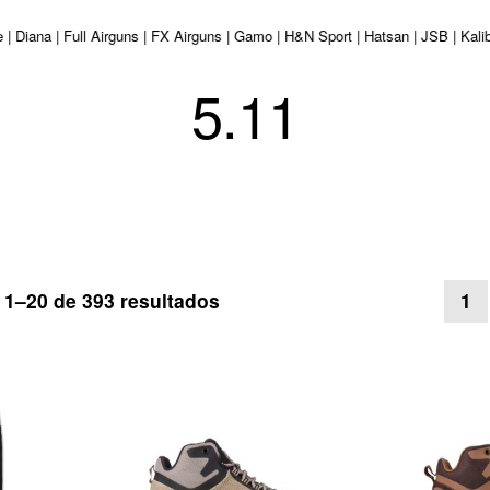
 | Diana | Full Airguns | FX Airguns | Gamo | H&N Sport | Hatsan | JSB | Kal
5.11
Ordenado
1–20 de 393 resultados
1
por
los
últimos