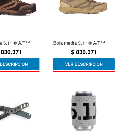
a 5.11 ® A/T™
Bota media 5.11 ® A/T™
830.371
$
830.371
 DESCRIPCIÓN
VER DESCRIPCIÓN