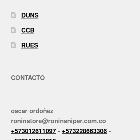
DUNS
CCB
RUES
CONTACTO
oscar ordoñez
roninstore@roninsniper.com.co
+573012611097
-
+573228663306
-