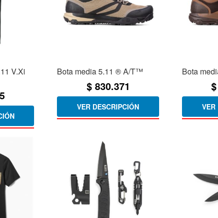
.11 V.Xi
Bota media 5.11 ® A/T™
Bota medi
$
830.371
$
5
VER DESCRIPCIÓN
VER
CIÓN