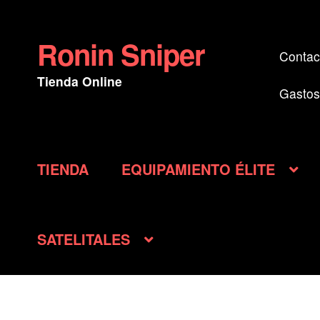
Ronin Sniper
Ir
Ir
Contac
a
al
Tienda Online
la
contenido
Gastos
navegación
TIENDA
EQUIPAMIENTO ÉLITE
SATELITALES