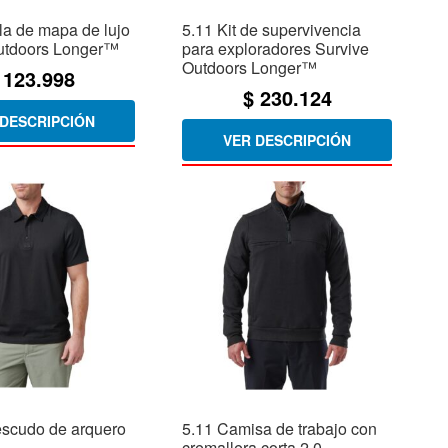
la de mapa de lujo
5.11 Kit de supervivencia
utdoors Longer™
para exploradores Survive
Outdoors Longer™
123.998
$
230.124
 DESCRIPCIÓN
VER DESCRIPCIÓN
escudo de arquero
5.11 Camisa de trabajo con
cremallera corta 2.0