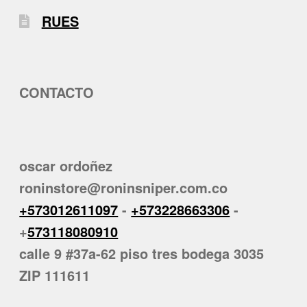
RUES
CONTACTO
oscar ordoñez
roninstore@roninsniper.com.co
+573012611097
-
+573228663306
-
+
573118080910
calle 9 #37a-62 piso tres bodega 3035
ZIP 111611