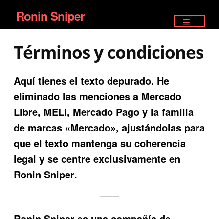
Ronin Sniper
Ir
Ir
a
al
TIENDA
la
contenido
Términos y condiciones
EQUIPAMIENTO ÉLITE
navegación
Aquí tienes el texto depurado. He
PISTOLAS
eliminado las menciones a
Mercado
RIFLES DEPORTIVOS
Libre
,
MELI
,
Mercado Pago
y la familia
de marcas
«Mercado»
, ajustándolas para
SATELITALES
que el texto mantenga su coherencia
legal y se centre exclusivamente en
Ronin Sniper
.
Ronin Sniper
es una compañía de