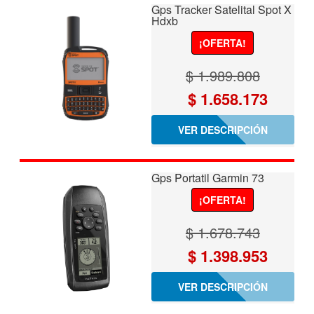
$ 3.455.550.
$ 2.946
Gps Tracker Satelital Spot X
Hdxb
¡OFERTA!
$
1.989.808
El
El
$
1.658.173
precio
precio
VER DESCRIPCIÓN
original
actual
era:
es:
Gps Portatil Garmin 73
$ 1.989.808.
$ 1.658
¡OFERTA!
$
1.678.743
El
El
$
1.398.953
precio
precio
VER DESCRIPCIÓN
original
actual