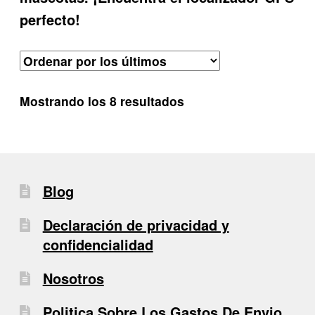
perfecto!
Ordenado
Mostrando los 8 resultados
por
los
últimos
Blog
Declaración de privacidad y
confidencialidad
Nosotros
Politica Sobre Los Gastos De Envio