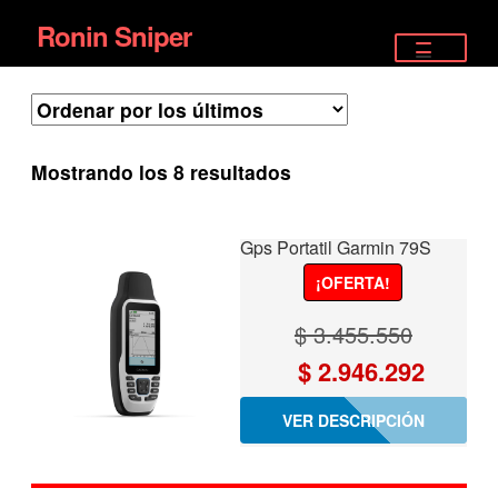
Ronin Sniper
Ir
Ir
a
al
TIENDA
la
contenido
EQUIPAMIENTO ÉLITE
navegación
Ordenado
Mostrando los 8 resultados
PISTOLAS
por
los
RIFLES DEPORTIVOS
Gps Portatil Garmin 79S
últimos
¡OFERTA!
SATELITALES
$
3.455.550
El
El
$
2.946.292
precio
precio
VER DESCRIPCIÓN
original
actual
era:
es: