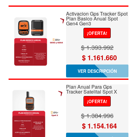
era:
es:
$ 1.678.743.
$ 1.398
Activacion Gps Tracker Spot
Plan Basico Anual Spot
Gen4 Gen3
¡OFERTA!
$
1.393.992
El
El
$
1.161.660
precio
precio
VER DESCRIPCIÓN
original
actual
era:
es:
Plan Anual Para Gps
Tracker Satelital Spot X
$ 1.393.992.
$ 1.161
¡OFERTA!
$
1.384.996
El
El
$
1.154.164
precio
precio