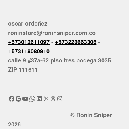
oscar ordoñez
roninstore@roninsniper.com.co
+573012611097
-
+573228663306
-
+
573118080910
calle 9 #37a-62 piso tres bodega 3035
ZIP 111611
Facebook
Google
YouTube
WhatsApp
LinkedIn
X
Threads
Instagram
© Ronin Sniper
2026