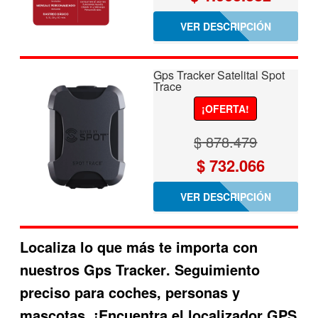
precio
precio
VER DESCRIPCIÓN
original
actual
era:
es:
Gps Tracker Satelital Spot
$ 1.276.059.
$ 1.063
Trace
¡OFERTA!
$
878.479
El
El
$
732.066
precio
precio
VER DESCRIPCIÓN
original
actual
era:
es:
Localiza lo que más te importa con
$ 878.479.
$ 732.06
nuestros
Gps Tracker
. Seguimiento
preciso para coches, personas y
mascotas. ¡Encuentra el
localizador GPS