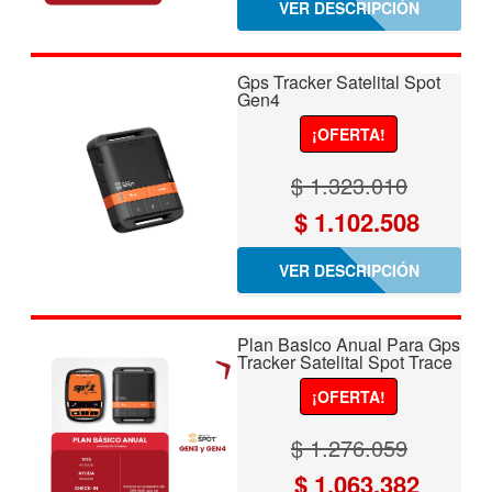
VER DESCRIPCIÓN
original
actual
era:
es:
Gps Tracker Satelital Spot
$ 1.384.996.
$ 1.154
Gen4
¡OFERTA!
$
1.323.010
El
El
$
1.102.508
precio
precio
VER DESCRIPCIÓN
original
actual
era:
es:
Plan Basico Anual Para Gps
$ 1.323.010.
$ 1.102
Tracker Satelital Spot Trace
¡OFERTA!
$
1.276.059
El
El
$
1.063.382