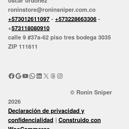
oscar ordoñez
roninstore@roninsniper.com.co
+573012611097
-
+573228663306
-
+
573118080910
calle 9 #37a-62 piso tres bodega 3035
ZIP 111611
Facebook
Google
YouTube
WhatsApp
LinkedIn
X
Threads
Instagram
© Ronin Sniper
2026
Declaración de privacidad y
confidencialidad
Construido con
WooCommerce
.