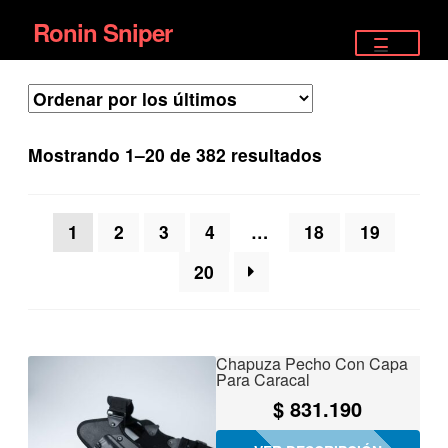
Ronin Sniper
Ir
Ir
a
al
TIENDA
la
contenido
EQUIPAMIENTO ÉLITE
navegación
Ordenado
Mostrando 1–20 de 382 resultados
PISTOLAS
por
los
RIFLES DEPORTIVOS
1
2
3
4
…
18
19
últimos
SATELITALES
20
Chapuza Pecho Con Capa
Para Caracal
$
831.190