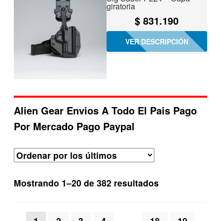
giratoria
$
831.190
VER DESCRIPCIÓN
Alien Gear Envios A Todo El Pais Pago
Por Mercado Pago Paypal
Ordenado
Mostrando 1–20 de 382 resultados
por
los
1
2
3
4
…
18
19