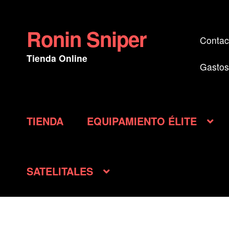
Ronin Sniper
Ir
Ir
Contac
a
al
Tienda Online
la
contenido
Gastos
navegación
TIENDA
EQUIPAMIENTO ÉLITE
SATELITALES