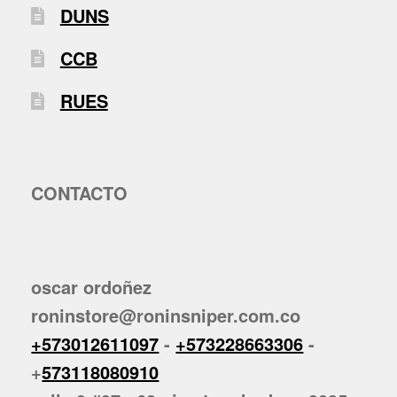
DUNS
CCB
RUES
CONTACTO
oscar ordoñez
roninstore@roninsniper.com.co
+573012611097
-
+573228663306
-
+
573118080910