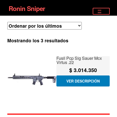
Ronin Sniper
Ir
Ir
a
al
TIENDA
la
contenido
EQUIPAMIENTO ÉLITE
navegación
Ordenado
Mostrando los 3 resultados
PISTOLAS
por
los
RIFLES DEPORTIVOS
Fusil Pcp Sig Sauer Mcx
últimos
Virtus .22
SATELITALES
$
3.014.350
VER DESCRIPCIÓN