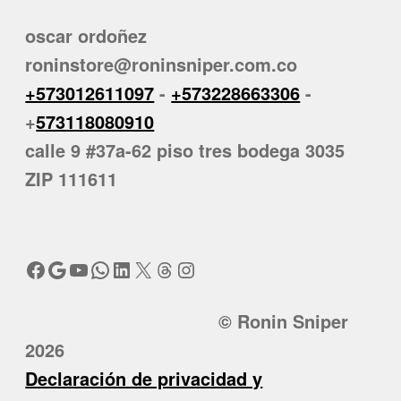
oscar ordoñez
roninstore@roninsniper.com.co
+573012611097
-
+573228663306
-
+
573118080910
calle 9 #37a-62 piso tres bodega 3035
ZIP 111611
Facebook
Google
YouTube
WhatsApp
LinkedIn
X
Threads
Instagram
© Ronin Sniper
2026
Declaración de privacidad y