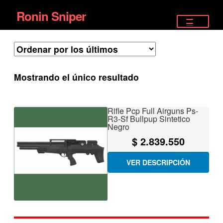
Ronin Sniper
Ir
Ir
a
al
TIENDA
la
contenido
EQUIPAMIENTO ÉLITE
navegación
Mostrando el único resultado
PISTOLAS
RIFLES DEPORTIVOS
Rifle Pcp Full Airguns Ps-
R3-Sf Bullpup Sintetico
Negro
SATELITALES
$
2.839.550
VER DESCRIPCIÓN