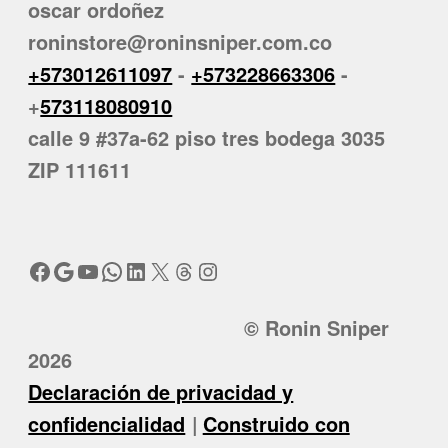
oscar ordoñez
roninstore@roninsniper.com.co
+573012611097
-
+573228663306
-
+
573118080910
calle 9 #37a-62 piso tres bodega 3035
ZIP 111611
Facebook
Google
YouTube
WhatsApp
LinkedIn
X
Threads
Instagram
© Ronin Sniper
2026
Declaración de privacidad y
confidencialidad
Construido con