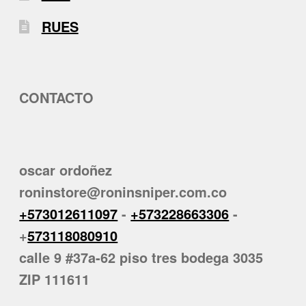
RUES
CONTACTO
oscar ordoñez
roninstore@roninsniper.com.co
+573012611097
-
+573228663306
-
+
573118080910
calle 9 #37a-62 piso tres bodega 3035
ZIP 111611