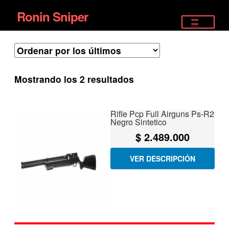
Ronin Sniper
Ir
Ir
a
al
TIENDA
la
contenido
EQUIPAMIENTO ÉLITE
navegación
Ordenado
Mostrando los 2 resultados
PISTOLAS
por
los
RIFLES DEPORTIVOS
Rifle Pcp Full Airguns Ps-R2
últimos
Negro Sintetico
SATELITALES
$
2.489.000
VER DESCRIPCIÓN