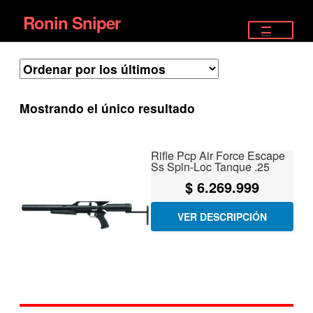
Ronin Sniper
Ir
Ir
a
al
TIENDA
la
contenido
EQUIPAMIENTO ÉLITE
navegación
Mostrando el único resultado
PISTOLAS
RIFLES DEPORTIVOS
Rifle Pcp Air Force Escape
Ss Spin-Loc Tanque .25
SATELITALES
$
6.269.999
VER DESCRIPCIÓN