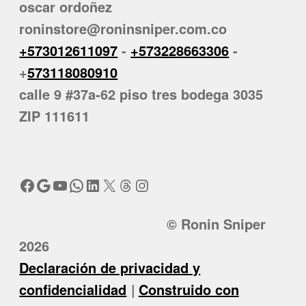
oscar ordoñez
roninstore@roninsniper.com.co
+573012611097
-
+573228663306
-
+
573118080910
calle 9 #37a-62 piso tres bodega 3035
ZIP 111611
Facebook
Google
YouTube
WhatsApp
LinkedIn
X
Threads
Instagram
© Ronin Sniper
2026
Declaración de privacidad y
confidencialidad
Construido con