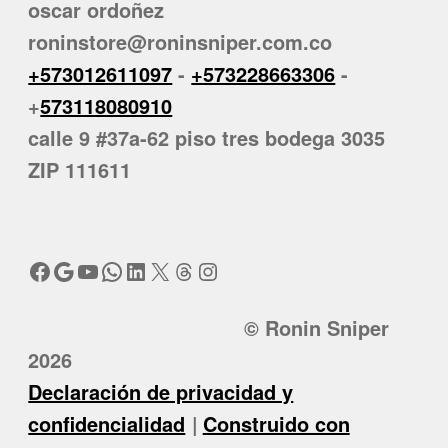
oscar ordoñez
roninstore@roninsniper.com.co
+573012611097
-
+573228663306
-
+
573118080910
calle 9 #37a-62 piso tres bodega 3035
ZIP 111611
Facebook
Google
YouTube
WhatsApp
LinkedIn
X
Threads
Instagram
© Ronin Sniper
2026
Declaración de privacidad y
confidencialidad
Construido con