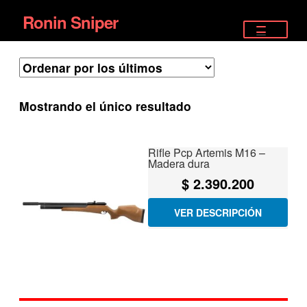
Ronin Sniper
Ir
Ir
a
al
TIENDA
la
contenido
EQUIPAMIENTO ÉLITE
navegación
Mostrando el único resultado
PISTOLAS
RIFLES DEPORTIVOS
Rifle Pcp Artemis M16 –
Madera dura
SATELITALES
$
2.390.200
VER DESCRIPCIÓN