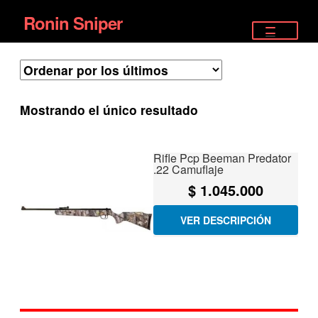
Ronin Sniper
Ir
Ir
a
al
TIENDA
la
contenido
EQUIPAMIENTO ÉLITE
navegación
Mostrando el único resultado
PISTOLAS
RIFLES DEPORTIVOS
Rifle Pcp Beeman Predator
.22 Camuflaje
SATELITALES
$
1.045.000
VER DESCRIPCIÓN