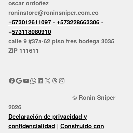
oscar ordoñez
roninstore@roninsniper.com.co
+573012611097
-
+573228663306
-
+
573118080910
calle 9 #37a-62 piso tres bodega 3035
ZIP 111611
Facebook
Google
YouTube
WhatsApp
LinkedIn
X
Threads
Instagram
© Ronin Sniper
2026
Declaración de privacidad y
confidencialidad
Construido con