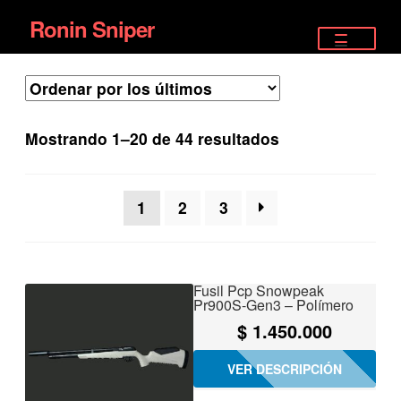
Ronin Sniper
Ir
Ir
a
al
TIENDA
la
contenido
EQUIPAMIENTO ÉLITE
navegación
Ordenado
Mostrando 1–20 de 44 resultados
PISTOLAS
por
los
RIFLES DEPORTIVOS
1
2
3
últimos
SATELITALES
Fusil Pcp Snowpeak
Pr900S-Gen3 – Polímero
$
1.450.000
VER DESCRIPCIÓN