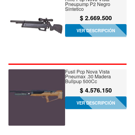
Pneupump P2 Negro
Sintetico
$
2.669.500
VER DESCRIPCIÓN
Fusil Pcp Nova Vista
Pneumax .30 Madera
Bullpup 500Cc
$
4.576.150
VER DESCRIPCIÓN