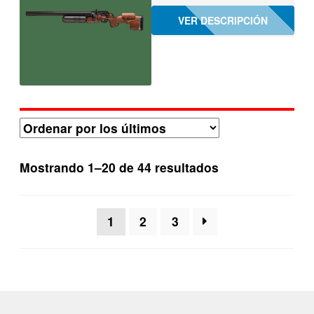
VER DESCRIPCIÓN
Ordenado
Mostrando 1–20 de 44 resultados
por
los
1
2
3
últimos