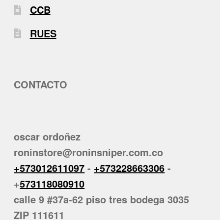
CCB
RUES
CONTACTO
oscar ordoñez
roninstore@roninsniper.com.co
+573012611097
-
+573228663306
-
+
573118080910
calle 9 #37a-62 piso tres bodega 3035
ZIP 111611