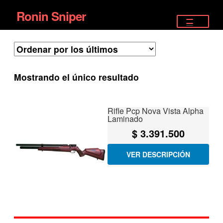
Ronin Sniper
Ir
Ir
a
al
TIENDA
la
contenido
EQUIPAMIENTO ÉLITE
navegación
Mostrando el único resultado
PISTOLAS
RIFLES DEPORTIVOS
Rifle Pcp Nova Vista Alpha
Laminado
SATELITALES
$
3.391.500
VER DESCRIPCIÓN