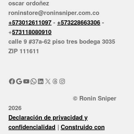
oscar ordoñez
roninstore@roninsniper.com.co
+573012611097
-
+573228663306
-
+
573118080910
calle 9 #37a-62 piso tres bodega 3035
ZIP 111611
Facebook
Google
YouTube
WhatsApp
LinkedIn
X
Threads
Instagram
© Ronin Sniper
2026
Declaración de privacidad y
confidencialidad
Construido con