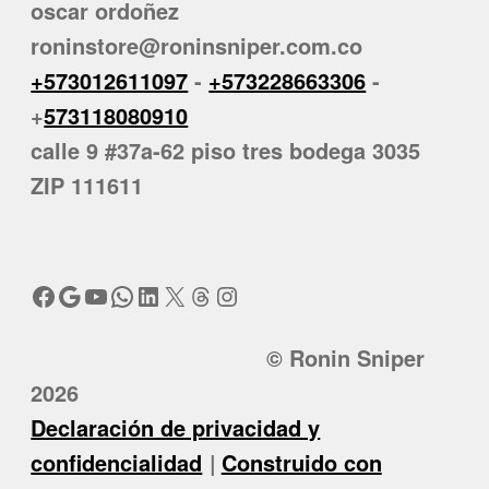
oscar ordoñez
roninstore@roninsniper.com.co
+573012611097
-
+573228663306
-
+
573118080910
calle 9 #37a-62 piso tres bodega 3035
ZIP 111611
Facebook
Google
YouTube
WhatsApp
LinkedIn
X
Threads
Instagram
© Ronin Sniper
2026
Declaración de privacidad y
confidencialidad
Construido con