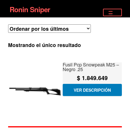
Ronin Sniper
Ir
Ir
a
al
TIENDA
la
contenido
EQUIPAMIENTO ÉLITE
navegación
Mostrando el único resultado
PISTOLAS
RIFLES DEPORTIVOS
Fusil Pcp Snowpeak M25 –
Negro .25
SATELITALES
$
1.849.649
VER DESCRIPCIÓN