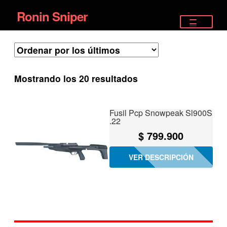
Ronin Sniper
Ir
Ir
a
al
TIENDA
la
contenido
EQUIPAMIENTO ÉLITE
navegación
Ordenado
Mostrando los 20 resultados
PISTOLAS
por
los
RIFLES DEPORTIVOS
Fusil Pcp Snowpeak Sl900S
últimos
.22
SATELITALES
$
799.900
VER DESCRIPCIÓN