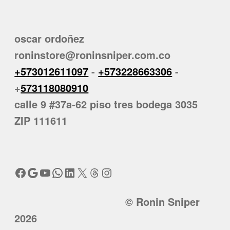
oscar ordoñez
roninstore@roninsniper.com.co
+573012611097
-
+573228663306
-
+
573118080910
calle 9 #37a-62 piso tres bodega 3035
ZIP 111611
Facebook
Google
YouTube
WhatsApp
LinkedIn
X
Threads
Instagram
© Ronin Sniper
2026