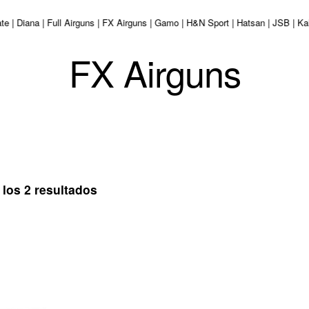
tate | Diana | Full Airguns | FX Airguns | Gamo | H&N Sport | Hatsan | JSB |
FX Airguns
Ordenado
los 2 resultados
por
los
últimos