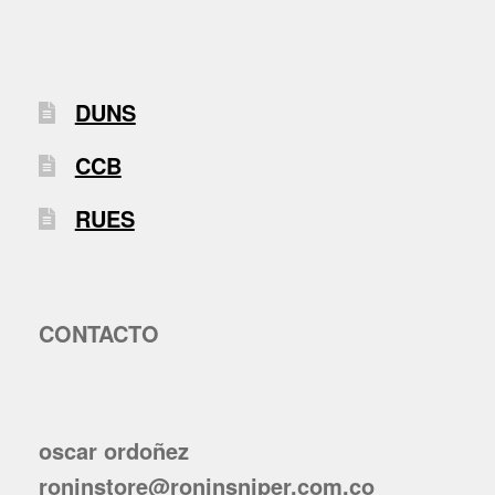
DUNS
CCB
RUES
CONTACTO
oscar ordoñez
roninstore@roninsniper.com.co