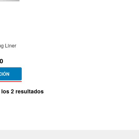
ug Liner
0
CIÓN
Ordenado
los 2 resultados
por
los
últimos