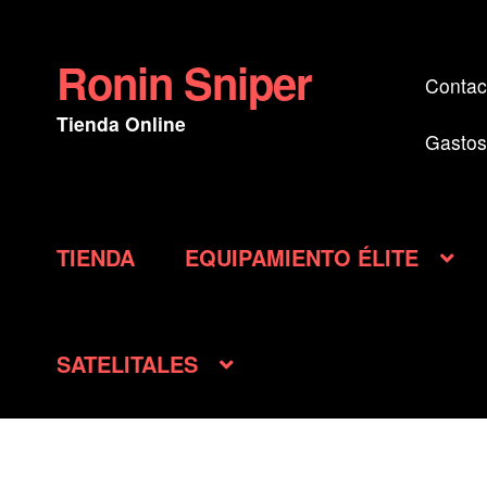
Ronin Sniper
Ir
Ir
Contac
a
al
Tienda Online
la
contenido
Gastos
navegación
TIENDA
EQUIPAMIENTO ÉLITE
SATELITALES