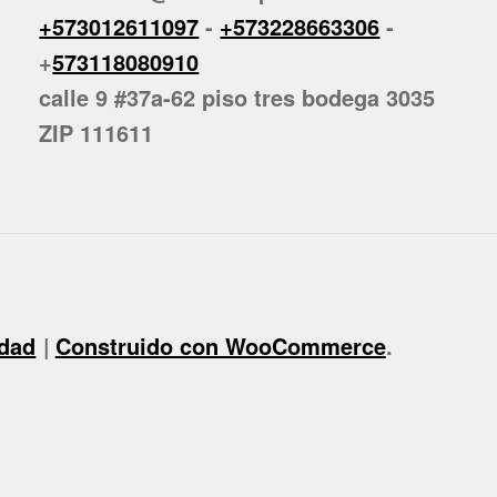
+573012611097
-
+573228663306
-
+
573118080910
calle 9 #37a-62 piso tres bodega 3035
ZIP 111611
idad
Construido con WooCommerce
.