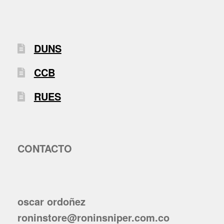
DUNS
CCB
RUES
CONTACTO
oscar ordoñez
roninstore@roninsniper.com.co