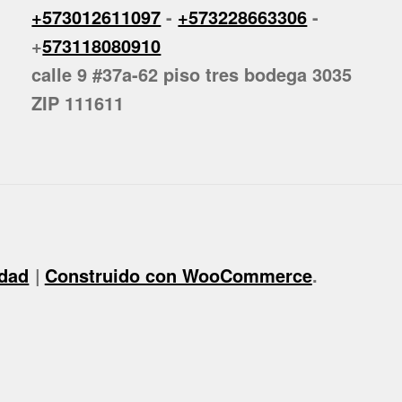
+573012611097
-
+573228663306
-
+
573118080910
calle 9 #37a-62 piso tres bodega 3035
ZIP 111611
idad
Construido con WooCommerce
.