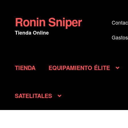
Ronin Sniper
Ir
Ir
Contac
a
al
Tienda Online
la
contenido
Gastos
navegación
TIENDA
EQUIPAMIENTO ÉLITE
SATELITALES