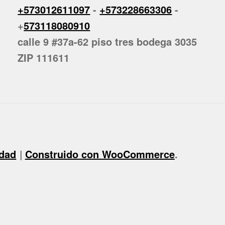
+573012611097
-
+573228663306
-
+
573118080910
calle 9 #37a-62 piso tres bodega 3035
ZIP 111611
idad
Construido con WooCommerce
.