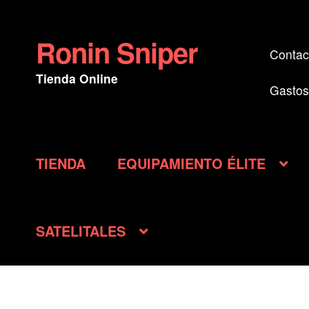
Ronin Sniper
Ir
Ir
Contac
a
al
Tienda Online
la
contenido
Gastos
navegación
TIENDA
EQUIPAMIENTO ÉLITE
SATELITALES