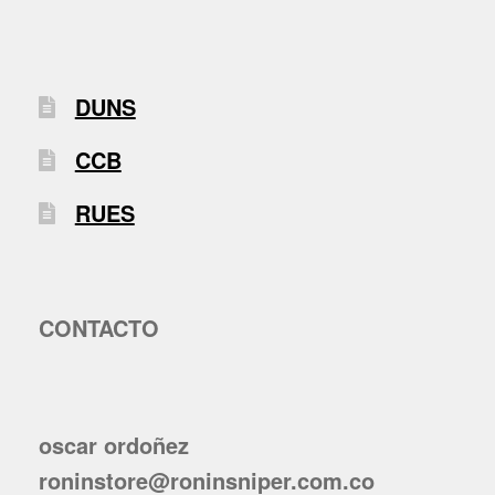
DUNS
CCB
RUES
CONTACTO
oscar ordoñez
roninstore@roninsniper.com.co