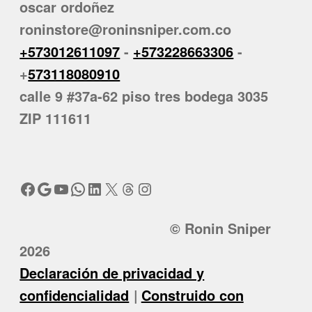
oscar ordoñez
roninstore@roninsniper.com.co
+573012611097
-
+573228663306
-
+
573118080910
calle 9 #37a-62 piso tres bodega 3035
ZIP 111611
Facebook
Google
YouTube
WhatsApp
LinkedIn
X
Threads
Instagram
© Ronin Sniper
2026
Declaración de privacidad y
confidencialidad
Construido con