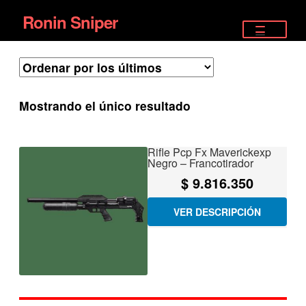
Ronin Sniper
Ir
Ir
a
al
TIENDA
la
contenido
EQUIPAMIENTO ÉLITE
navegación
Mostrando el único resultado
PISTOLAS
RIFLES DEPORTIVOS
Rifle Pcp Fx Maverickexp
Negro – Francotirador
SATELITALES
$
9.816.350
VER DESCRIPCIÓN