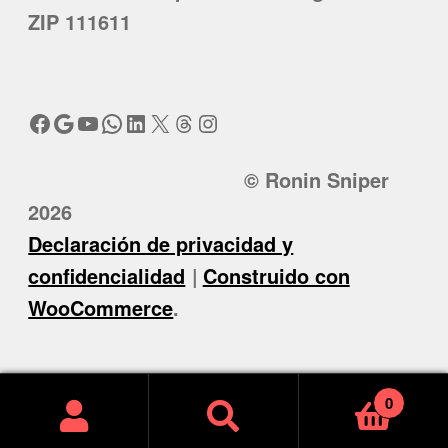
ZIP 111611
Facebook
Google
YouTube
WhatsApp
LinkedIn
X
Threads
Instagram
© Ronin Sniper
2026
Declaración de privacidad y
confidencialidad
Construido con
WooCommerce
.
0
Buscar