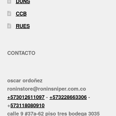
DUNS
CCB
RUES
CONTACTO
oscar ordoñez
roninstore@roninsniper.com.co
+573012611097
-
+573228663306
-
+
573118080910
calle 9 #37a-62 piso tres bodega 3035