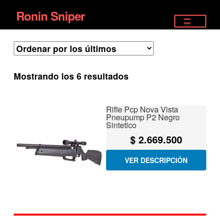
Ronin Sniper
Ir
Ir
a
al
TIENDA
la
contenido
EQUIPAMIENTO ÉLITE
navegación
Ordenado
Mostrando los 6 resultados
PISTOLAS
por
los
RIFLES DEPORTIVOS
Rifle Pcp Nova Vista
últimos
Pneupump P2 Negro
Sintetico
SATELITALES
$
2.669.500
VER DESCRIPCIÓN