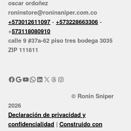
oscar ordoñez
roninstore@roninsniper.com.co
+573012611097
-
+573228663306
-
+
573118080910
calle 9 #37a-62 piso tres bodega 3035
ZIP 111611
Facebook
Google
YouTube
WhatsApp
LinkedIn
X
Threads
Instagram
© Ronin Sniper
2026
Declaración de privacidad y
confidencialidad
Construido con