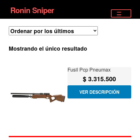
Ronin Sniper
Ir
Ir
a
al
TIENDA
la
contenido
EQUIPAMIENTO ÉLITE
navegación
Mostrando el único resultado
PISTOLAS
RIFLES DEPORTIVOS
Fusil Pcp Pneumax
$
3.315.500
SATELITALES
VER DESCRIPCIÓN