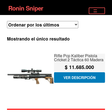
Ronin Sniper
Ir
Ir
a
al
TIENDA
la
contenido
EQUIPAMIENTO ÉLITE
navegación
Mostrando el único resultado
PISTOLAS
RIFLES DEPORTIVOS
Rifle Pcp Kaliber Pistola
Cricket 2 Táctica 60 Madera
SATELITALES
$
11.685.000
VER DESCRIPCIÓN