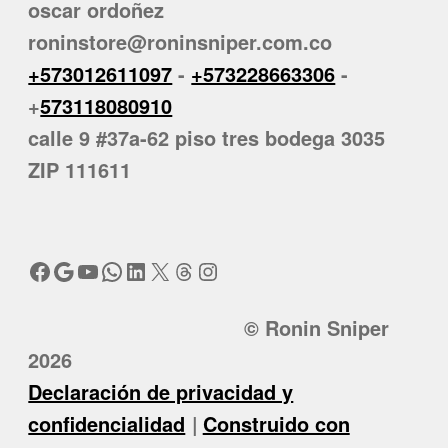
oscar ordoñez
roninstore@roninsniper.com.co
+573012611097
-
+573228663306
-
+
573118080910
calle 9 #37a-62 piso tres bodega 3035
ZIP 111611
Facebook
Google
YouTube
WhatsApp
LinkedIn
X
Threads
Instagram
© Ronin Sniper
2026
Declaración de privacidad y
confidencialidad
Construido con