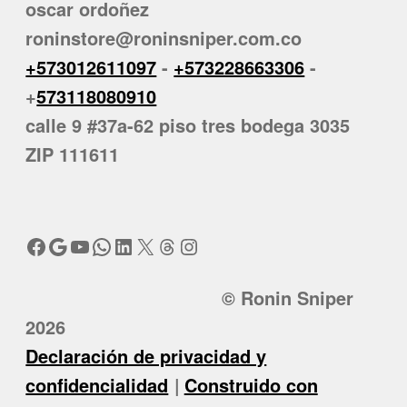
oscar ordoñez
roninstore@roninsniper.com.co
+573012611097
-
+573228663306
-
+
573118080910
calle 9 #37a-62 piso tres bodega 3035
ZIP 111611
Facebook
Google
YouTube
WhatsApp
LinkedIn
X
Threads
Instagram
© Ronin Sniper
2026
Declaración de privacidad y
confidencialidad
Construido con