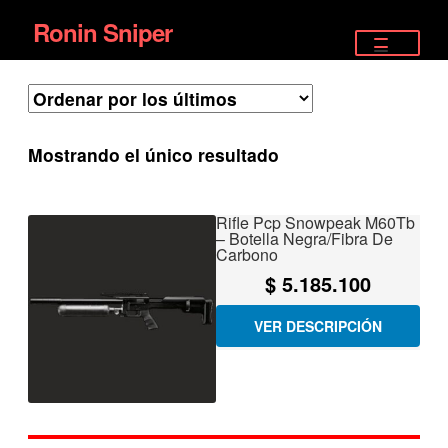
Ronin Sniper
Ir
Ir
a
al
TIENDA
la
contenido
EQUIPAMIENTO ÉLITE
navegación
Mostrando el único resultado
PISTOLAS
RIFLES DEPORTIVOS
Rifle Pcp Snowpeak M60Tb
– Botella Negra/Fibra De
Carbono
SATELITALES
$
5.185.100
VER DESCRIPCIÓN