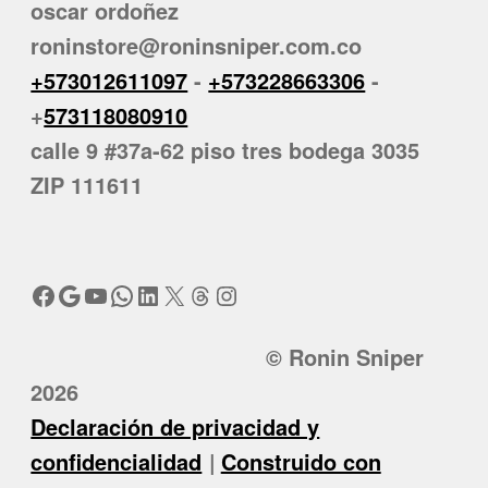
oscar ordoñez
roninstore@roninsniper.com.co
+573012611097
-
+573228663306
-
+
573118080910
calle 9 #37a-62 piso tres bodega 3035
ZIP 111611
Facebook
Google
YouTube
WhatsApp
LinkedIn
X
Threads
Instagram
© Ronin Sniper
2026
Declaración de privacidad y
confidencialidad
Construido con