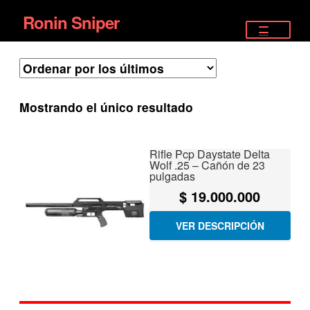
Ronin Sniper
Ir
Ir
a
al
TIENDA
la
contenido
EQUIPAMIENTO ÉLITE
navegación
Mostrando el único resultado
PISTOLAS
RIFLES DEPORTIVOS
Rifle Pcp Daystate Delta
Wolf .25 – Cañón de 23
pulgadas
SATELITALES
$
19.000.000
VER DESCRIPCIÓN