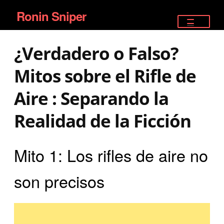
Ronin Sniper
Ir
Ir
a
al
TIENDA
la
contenido
¿Verdadero o Falso?
EQUIPAMIENTO ÉLITE
navegación
Mitos sobre el Rifle de
PISTOLAS
Aire : Separando la
RIFLES DEPORTIVOS
Realidad de la Ficción
SATELITALES
Mito 1: Los rifles de aire no
son precisos