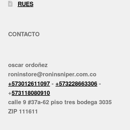
RUES
CONTACTO
oscar ordoñez
roninstore@roninsniper.com.co
+573012611097
-
+573228663306
-
+
573118080910
calle 9 #37a-62 piso tres bodega 3035
ZIP 111611