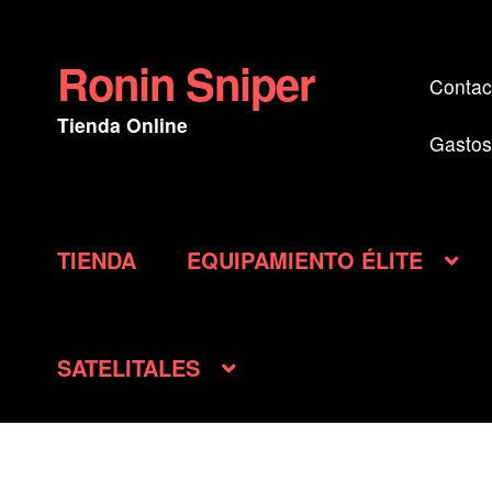
original
actua
era:
es:
Ronin Sniper
Ir
Ir
Contac
$ 1.560.000.
$ 1.20
a
al
Tienda Online
la
contenido
Gastos
navegación
TIENDA
EQUIPAMIENTO ÉLITE
SATELITALES