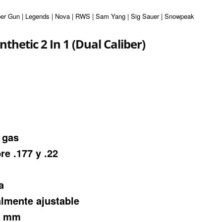
ber Gun | Legends | Nova | RWS | Sam Yang | Sig Sauer | Snowpeak | Umarex | 
thetic 2 In 1 (Dual Caliber)
ecio
tual
e gas
:
re .177 y .22
0.
1.200.000.
a
talmente ajustable
11 mm