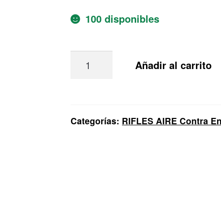
100 disponibles
Rifle
Añadir al carrito
Aire
Beeman
Grizzly
Synthetic
Categorías:
RIFLES AIRE Contra En
2
In
1
(Dual
Caliber)
cantidad