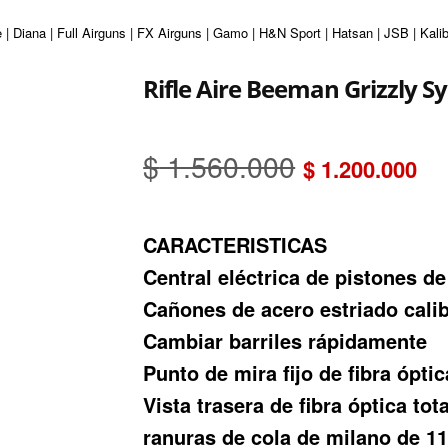
| Diana | Full Airguns | FX Airguns | Gamo | H&N Sport | Hatsan | JSB | Kali
Rifle Aire Beeman Grizzly Syn
El
El
$
1.560.000
$
1.200.000
precio
pr
CARACTERISTICAS
original
ac
Central eléctrica de pistones d
era:
es
Cañones de acero estriado calib
$ 1.560.00
$ 
Cambiar barriles rápidamente
Punto de mira fijo de fibra óptic
Vista trasera de fibra óptica to
ranuras de cola de milano de 