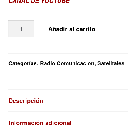
CANAL DE YOUTUBE
Radio
Añadir al carrito
Portatil
Motorola
R7
Enable
Categorías:
Radio Comunicacion
,
Satelitales
Gps
Bluetooth
Wifi
Descripción
cantidad
Información adicional