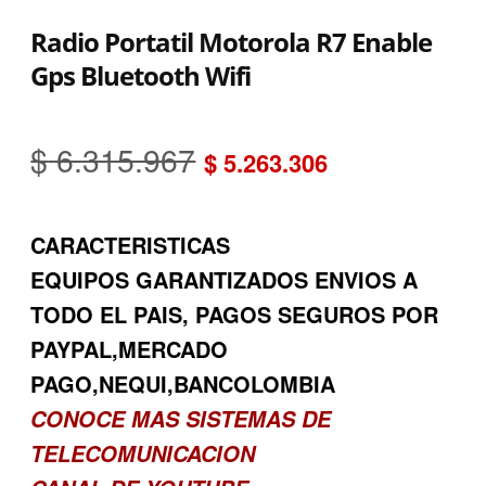
Radio Portatil Motorola R7 Enable
Gps Bluetooth Wifi
El
El
$
6.315.967
$
5.263.306
precio
precio
CARACTERISTICAS
original
actual
EQUIPOS GARANTIZADOS ENVIOS A
era:
es:
TODO EL PAIS, PAGOS SEGUROS POR
$ 6.315.967.
$ 5.263.306
PAYPAL,MERCADO
PAGO,NEQUI,BANCOLOMBIA
CONOCE MAS SISTEMAS DE
TELECOMUNICACION