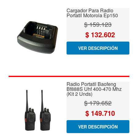
Cargador Para Radio
Portatil Motorola Ep150
$
159.123
El
El
$
132.602
precio
precio
VER DESCRIPCIÓN
original
actual
era:
es:
$ 159.123.
$ 132.60
Radio Portatil Baofeng
Bf888S Uhf 400-470 Mhz
(Kit 2 Unds)
$
179.652
El
El
$
149.710
precio
precio
VER DESCRIPCIÓN
original
actual