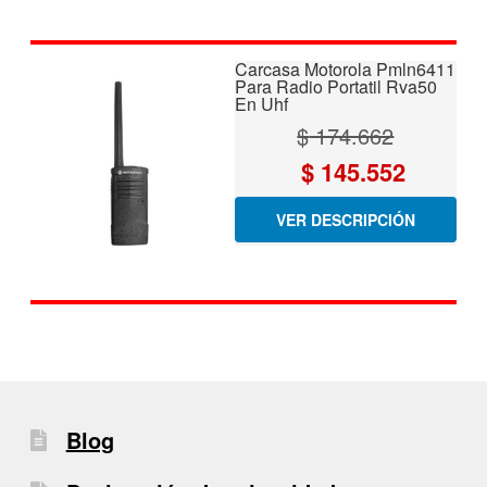
era:
es:
$ 179.652.
$ 149.71
Carcasa Motorola Pmln6411
Para Radio Portatil Rva50
En Uhf
$
174.662
El
El
$
145.552
precio
precio
VER DESCRIPCIÓN
original
actual
era:
es:
$ 174.662.
$ 145.55
Blog