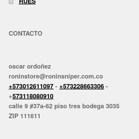
RUES
CONTACTO
oscar ordoñez
roninstore@roninsniper.com.co
+573012611097
-
+573228663306
-
+
573118080910
calle 9 #37a-62 piso tres bodega 3035
ZIP 111611