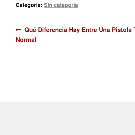
Categoría:
Sin categoría
Navegación
Anterior:
Qué Diferencia Hay Entre Una Pistola
Normal
de
entradas