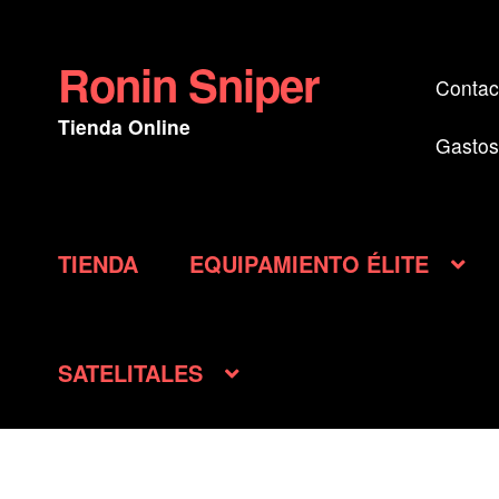
Ronin Sniper
Ir
Ir
Contac
a
al
Tienda Online
la
contenido
Gastos
navegación
TIENDA
EQUIPAMIENTO ÉLITE
SATELITALES