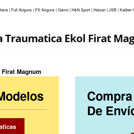
iana | Full Airguns | FX Airguns | Gamo | H&N Sport | Hatsan | JSB | Kaliber
a Traumatica Ekol Firat M
l Firat Magnum
 Modelos
Compra 
De Enví
aticas