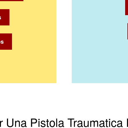
s
os
Una Pistola Traumatica 