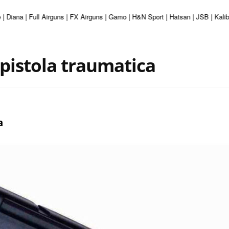
 Diana | Full Airguns | FX Airguns | Gamo | H&N Sport | Hatsan | JSB | Kalib
pistola traumatica
a