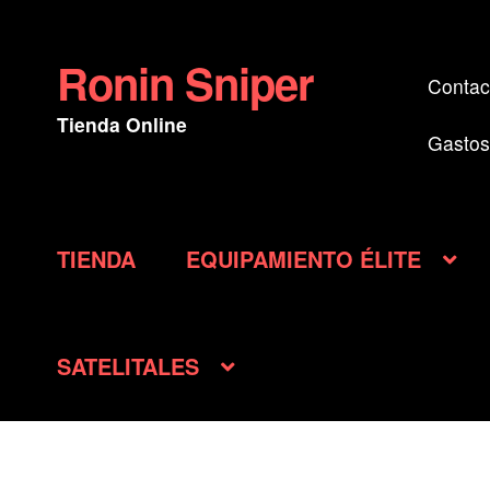
Ronin Sniper
Ir
Ir
Contac
a
al
Tienda Online
la
contenido
Gastos
navegación
TIENDA
EQUIPAMIENTO ÉLITE
SATELITALES