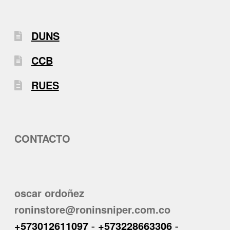
DUNS
CCB
RUES
CONTACTO
oscar ordoñez
roninstore@roninsniper.com.co
+573012611097
-
+573228663306
-