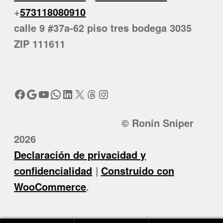
+
573118080910
calle 9 #37a-62 piso tres bodega 3035
ZIP 111611
Facebook
Google
YouTube
WhatsApp
LinkedIn
X
Threads
Instagram
© Ronin Sniper
2026
Declaración de privacidad y
confidencialidad
Construido con
WooCommerce
.