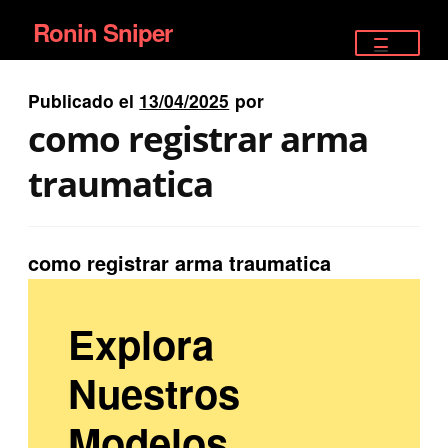
Ronin Sniper
Ir
Ir
a
al
TIENDA
la
contenido
Publicado el
13/04/2025
por
EQUIPAMIENTO ÉLITE
navegación
como registrar arma
PISTOLAS
traumatica
RIFLES DEPORTIVOS
como registrar arma traumatica
SATELITALES
Explora
Nuestros
Modelos