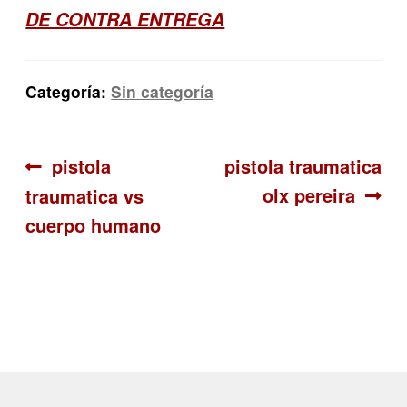
DE CONTRA ENTREGA
Categoría:
Sin categoría
Navegación
Anterior:
Siguiente:
pistola
pistola traumatica
olx pereira
traumatica vs
de
cuerpo humano
entradas