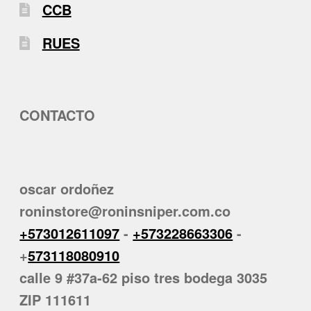
CCB
RUES
CONTACTO
oscar ordoñez
roninstore@roninsniper.com.co
+573012611097
-
+573228663306
-
+
573118080910
calle 9 #37a-62 piso tres bodega 3035
ZIP 111611