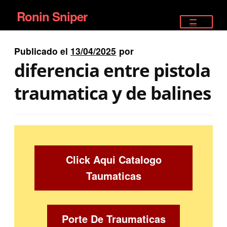
Ronin Sniper
Ir
Ir
a
al
TIENDA
la
contenido
Publicado el
13/04/2025
por
EQUIPAMIENTO ÉLITE
navegación
diferencia entre pistola
PISTOLAS
traumatica y de balines
RIFLES DEPORTIVOS
SATELITALES
Click Aqui Catalogo
Taumaticas
Porte De Traumaticas