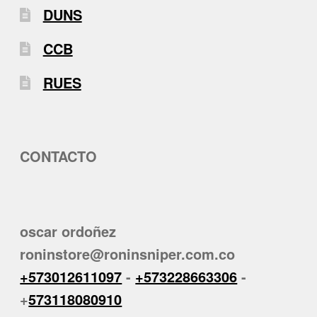
DUNS
CCB
RUES
CONTACTO
oscar ordoñez
roninstore@roninsniper.com.co
+573012611097
-
+573228663306
-
+
573118080910