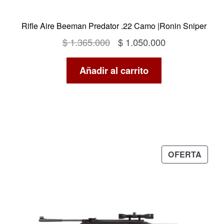
Rifle Aire Beeman Predator .22 Camo |Ronin Sniper
El
El
$
1.365.000
$
1.050.000
precio
precio
Añadir al carrito
original
actual
era:
es:
$ 1.365.000.
$ 1.050.000.
PRO
OFERTA
EN
OFER