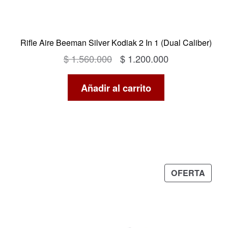
Rifle Aire Beeman Silver Kodiak 2 In 1 (Dual Caliber)
El
El
$
1.560.000
$
1.200.000
precio
precio
Añadir al carrito
original
actual
era:
es:
$ 1.560.000.
$ 1.200.000.
PRO
OFERTA
EN
OFER