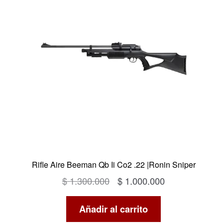
OFERTA
Rifle Aire Beeman Qb Ii Co2 .22 |Ronin Sniper
El
El
$
1.300.000
$
1.000.000
precio
precio
Añadir al carrito
original
actual