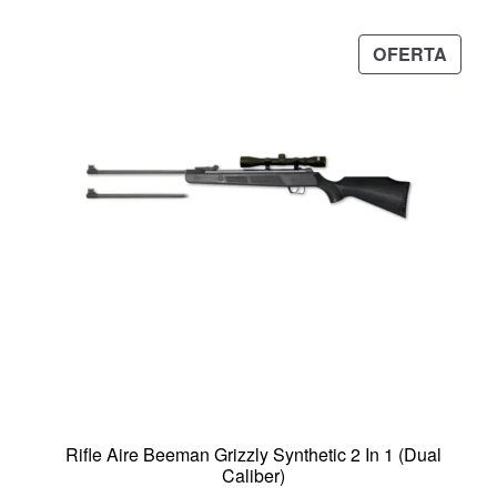
PRO
OFERTA
EN
OFER
Rifle Aire Beeman Grizzly Synthetic 2 In 1 (Dual
Caliber)