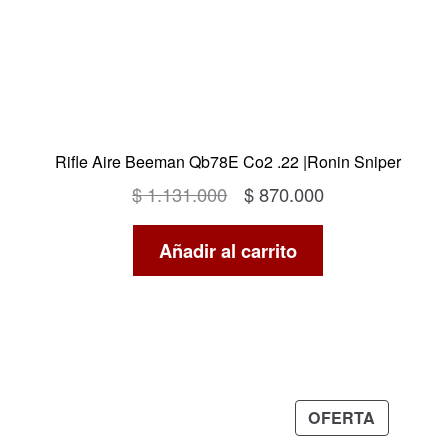
Rifle Aire Beeman Qb78E Co2 .22 |Ronin Sniper
El
El
$
1.131.000
$
870.000
precio
precio
Añadir al carrito
original
actual
era:
es:
$ 1.131.000.
$ 870.000.
PRODUC
OFERTA
EN