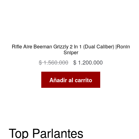
Rifle Aire Beeman Grizzly 2 In 1 (Dual Caliber) |Ronin
Sniper
El
El
$
1.560.000
$
1.200.000
precio
precio
Añadir al carrito
original
actual
era:
es:
$ 1.560.000.
$ 1.200.000.
Top Parlantes