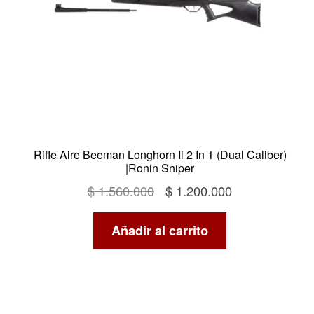
Rifle Aire Beeman Longhorn Ii 2 In 1 (Dual Caliber)
|Ronin Sniper
El
El
$
1.560.000
$
1.200.000
precio
precio
Añadir al carrito
original
actual
era:
es:
$ 1.560.000.
$ 1.200.000.