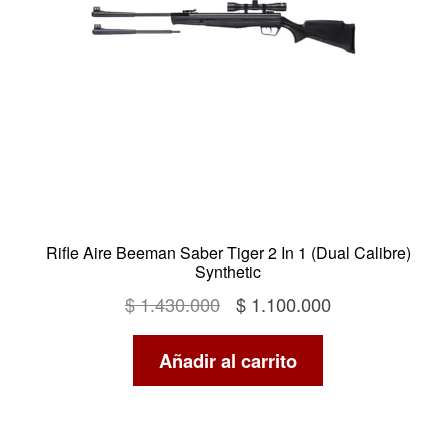
Rifle Aire Beeman Saber Tiger 2 In 1 (Dual Calibre)
Synthetic
El
El
$
1.430.000
$
1.100.000
precio
precio
Añadir al carrito
original
actual
era:
es:
$ 1.430.000.
$ 1.100.000.