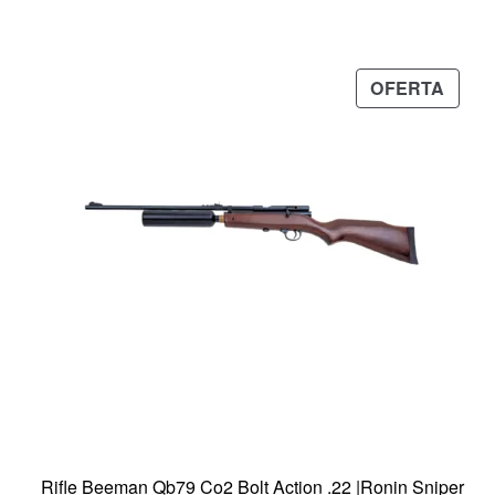
PRO
OFERTA
EN
OFER
Rifle Beeman Qb79 Co2 Bolt Action .22 |Ronin Sniper