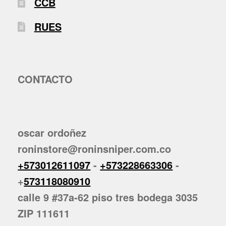
CCB
RUES
CONTACTO
oscar ordoñez
roninstore@roninsniper.com.co
+573012611097
-
+573228663306
-
+
573118080910
calle 9 #37a-62 piso tres bodega 3035
ZIP 111611