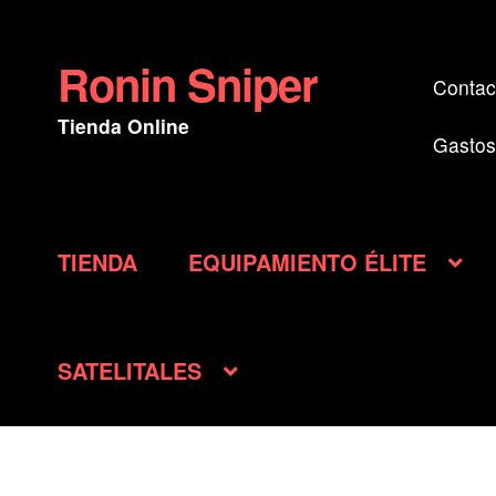
Ronin Sniper
Ir
Ir
Contac
a
al
Tienda Online
la
contenido
Gastos
navegación
TIENDA
EQUIPAMIENTO ÉLITE
SATELITALES