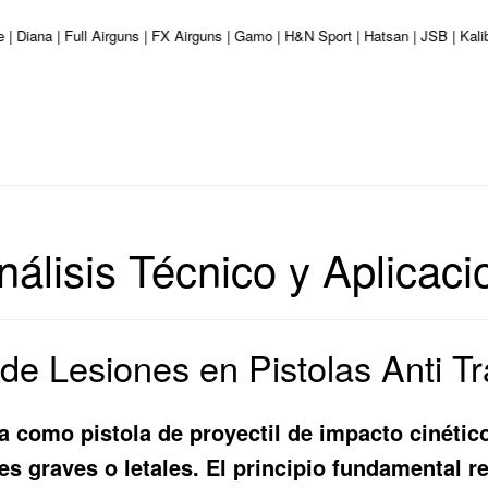
e | Diana | Full Airguns | FX Airguns | Gamo | H&N Sport | Hatsan | JSB | Ka
nálisis Técnico y Aplicac
e Lesiones en Pistolas Anti T
 como pistola de proyectil de impacto cinético,
es graves o letales. El principio fundamental r