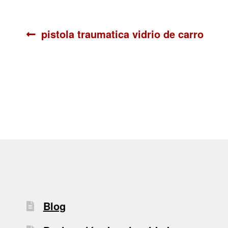
Navegación
Anterior:
pistola traumatica vidrio de carro
de
entradas
Blog