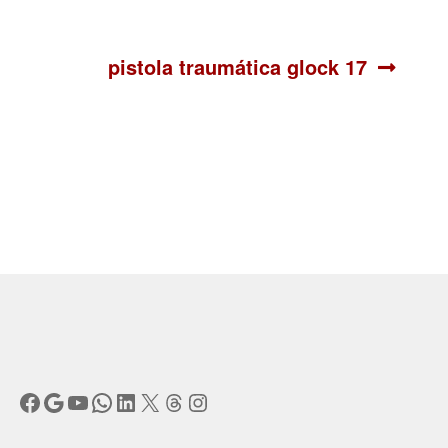
Siguiente:
pistola traumática glock 17
Facebook
Google
YouTube
WhatsApp
LinkedIn
X
Threads
Instagram