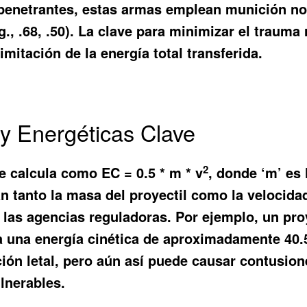
s penetrantes, estas armas emplean munición no 
g., .68, .50). La clave para minimizar el trauma 
mitación de la energía total transferida.
 y Energéticas Clave
2
se calcula como EC = 0.5 * m * v
, donde ‘m’ es 
an tanto la masa del proyectil como la velocid
r las agencias reguladoras. Por ejemplo, un pr
una energía cinética de aproximadamente 40.5 
ión letal, pero aún así puede causar contusio
lnerables.