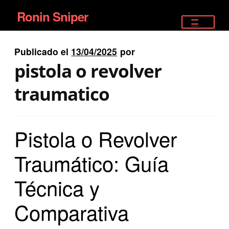
Ronin Sniper
Ir
Ir
a
al
TIENDA
la
contenido
Publicado el
13/04/2025
por
EQUIPAMIENTO ÉLITE
navegación
pistola o revolver
PISTOLAS
traumatico
RIFLES DEPORTIVOS
Pistola o Revolver
SATELITALES
Traumático: Guía
Técnica y
Comparativa