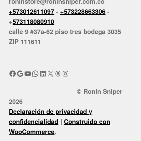
roninstore@roninsniper.com.co
+573012611097
-
+573228663306
-
+
573118080910
calle 9 #37a-62 piso tres bodega 3035
ZIP 111611
Facebook
Google
YouTube
WhatsApp
LinkedIn
X
Threads
Instagram
© Ronin Sniper
2026
Declaración de privacidad y
confidencialidad
Construido con
WooCommerce
.