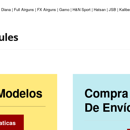
 Diana | Full Airguns | FX Airguns | Gamo | H&N Sport | Hatsan | JSB | Kalib
ules
 Modelos
Compra 
De Enví
aticas