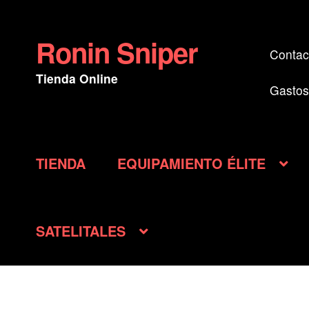
Ronin Sniper
Ir
Ir
Contac
a
al
Tienda Online
la
contenido
Gastos
navegación
TIENDA
EQUIPAMIENTO ÉLITE
SATELITALES