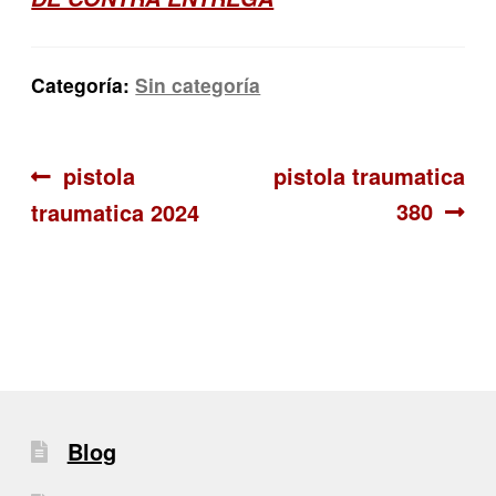
Categoría:
Sin categoría
Navegación
Anterior:
Siguiente:
pistola
pistola traumatica
380
traumatica 2024
de
entradas
Blog