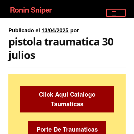
Ronin Sniper
Ir
Ir
a
al
TIENDA
la
contenido
Publicado el
13/04/2025
por
EQUIPAMIENTO ÉLITE
navegación
pistola traumatica 30
PISTOLAS
julios
RIFLES DEPORTIVOS
SATELITALES
Click Aqui Catalogo
Taumaticas
Porte De Traumaticas