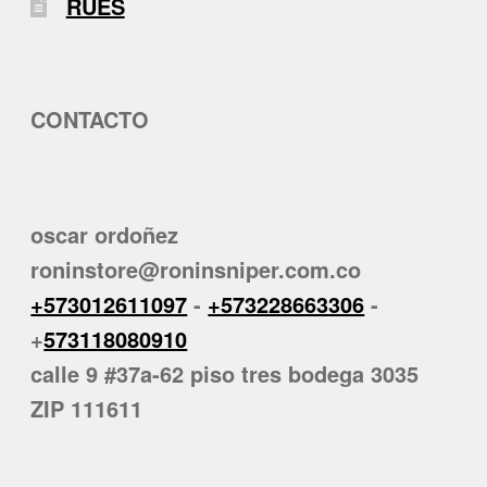
RUES
CONTACTO
oscar ordoñez
roninstore@roninsniper.com.co
+573012611097
-
+573228663306
-
+
573118080910
calle 9 #37a-62 piso tres bodega 3035
ZIP 111611