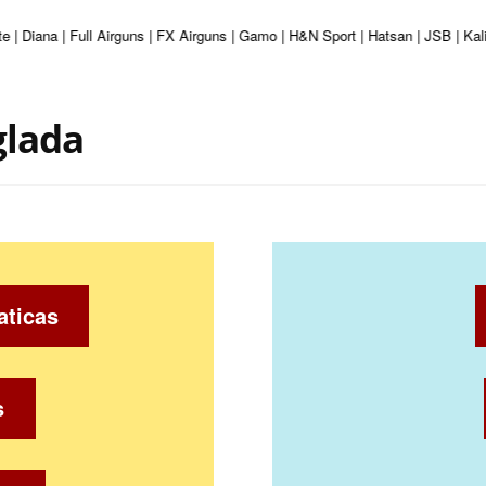
e | Diana | Full Airguns | FX Airguns | Gamo | H&N Sport | Hatsan | JSB | Ka
glada
aticas
s