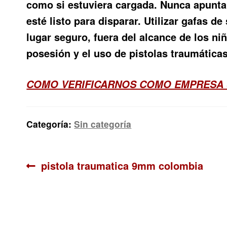
como si estuviera cargada. Nunca apuntar 
esté listo para disparar. Utilizar gafas d
lugar seguro, fuera del alcance de los ni
posesión y el uso de pistolas traumática
COMO VERIFICARNOS COMO EMPRESA 
Categoría:
Sin categoría
Navegación
Anterior:
pistola traumatica 9mm colombia
de
entradas