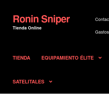
Ronin Sniper
Ir
Ir
Contac
a
al
Tienda Online
la
contenido
Gastos
navegación
TIENDA
EQUIPAMIENTO ÉLITE
SATELITALES