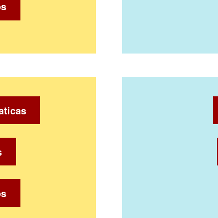
os
aticas
s
os