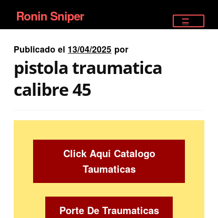
Ronin Sniper
Ir
Ir
a
al
TIENDA
la
contenido
Publicado el
13/04/2025
por
EQUIPAMIENTO ÉLITE
navegación
pistola traumatica
PISTOLAS
calibre 45
RIFLES DEPORTIVOS
SATELITALES
Click Aqui Catalogo
Taumaticas
Porte De Traumaticas