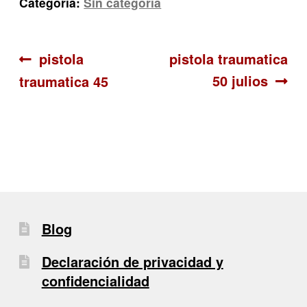
Categoría:
Sin categoría
Navegación
Anterior:
Siguiente:
pistola
pistola traumatica
50 julios
traumatica 45
de
entradas
Blog
Declaración de privacidad y
confidencialidad