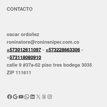
CONTACTO
oscar ordoñez
roninstore@roninsniper.com.co
+573012611097
-
+573228663306
-
+
573118080910
calle 9 #37a-62 piso tres bodega 3035
ZIP 111611
Facebook
Google
YouTube
WhatsApp
LinkedIn
X
Threads
Instagram