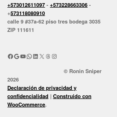
+573012611097
-
+573228663306
-
+
573118080910
calle 9 #37a-62 piso tres bodega 3035
ZIP 111611
Facebook
Google
YouTube
WhatsApp
LinkedIn
X
Threads
Instagram
© Ronin Sniper
2026
Declaración de privacidad y
confidencialidad
Construido con
WooCommerce
.