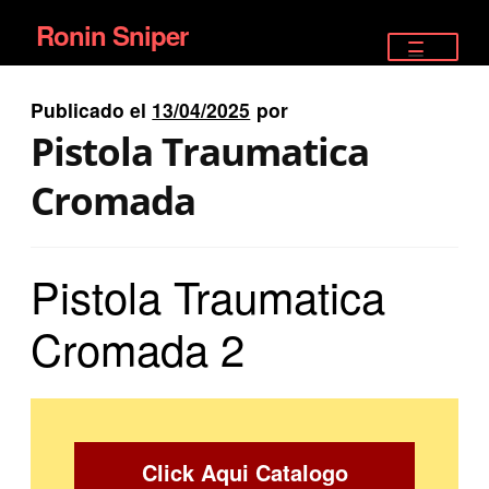
Ronin Sniper
Ir
Ir
a
al
TIENDA
la
contenido
Publicado el
13/04/2025
por
EQUIPAMIENTO ÉLITE
navegación
Pistola Traumatica
PISTOLAS
Cromada
RIFLES DEPORTIVOS
Pistola Traumatica
SATELITALES
Cromada 2
Click Aqui Catalogo