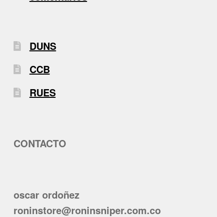
DUNS
CCB
RUES
CONTACTO
oscar ordoñez
roninstore@roninsniper.com.co