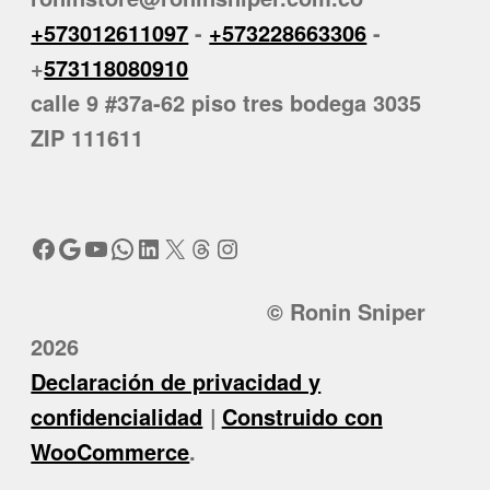
+573012611097
-
+573228663306
-
+
573118080910
calle 9 #37a-62 piso tres bodega 3035
ZIP 111611
Facebook
Google
YouTube
WhatsApp
LinkedIn
X
Threads
Instagram
© Ronin Sniper
2026
Declaración de privacidad y
confidencialidad
Construido con
WooCommerce
.