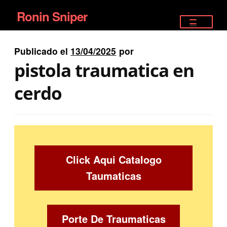
Ronin Sniper
Ir
Ir
a
al
TIENDA
la
contenido
Publicado el
13/04/2025
por
EQUIPAMIENTO ÉLITE
navegación
pistola traumatica en
PISTOLAS
cerdo
RIFLES DEPORTIVOS
SATELITALES
Click Aqui Catalogo
Taumaticas
Porte De Traumaticas