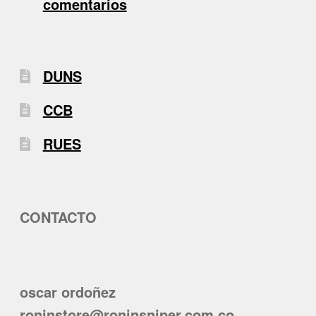
comentarios
DUNS
CCB
RUES
CONTACTO
oscar ordoñez
roninstore@roninsniper.com.co