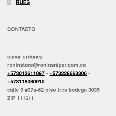
RUES
CONTACTO
oscar ordoñez
roninstore@roninsniper.com.co
+573012611097
-
+573228663306
-
+
573118080910
calle 9 #37a-62 piso tres bodega 3035
ZIP 111611