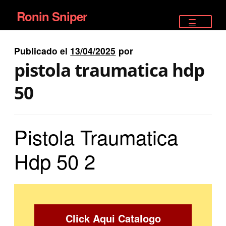
Ronin Sniper
Ir
Ir
a
al
TIENDA
la
contenido
Publicado el
13/04/2025
por
EQUIPAMIENTO ÉLITE
navegación
pistola traumatica hdp
PISTOLAS
50
RIFLES DEPORTIVOS
Pistola Traumatica
SATELITALES
Hdp 50 2
Click Aqui Catalogo