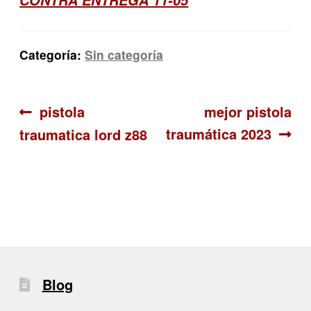
Categoría:
Sin categoría
Navegación
Anterior:
Siguiente:
pistola
mejor pistola
traumática 2023
traumatica lord z88
de
entradas
Blog