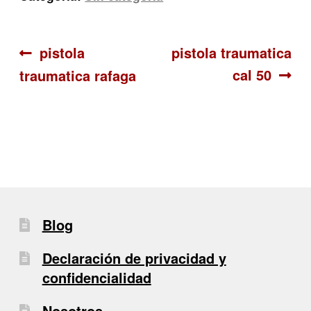
Navegación
Anterior:
Siguiente:
pistola
pistola traumatica
cal 50
traumatica rafaga
de
entradas
Blog
Declaración de privacidad y
confidencialidad
Nosotros