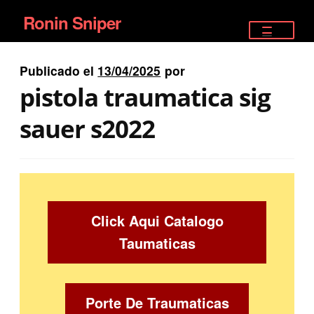
Ronin Sniper
Ir
Ir
a
al
TIENDA
la
contenido
Publicado el
13/04/2025
por
EQUIPAMIENTO ÉLITE
navegación
pistola traumatica sig
PISTOLAS
sauer s2022
RIFLES DEPORTIVOS
SATELITALES
Click Aqui Catalogo
Taumaticas
Porte De Traumaticas