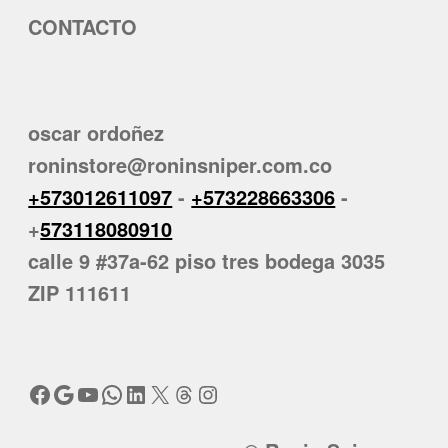
CONTACTO
oscar ordoñez
roninstore@roninsniper.com.co
+573012611097
-
+573228663306
-
+
573118080910
calle 9 #37a-62 piso tres bodega 3035
ZIP 111611
Facebook
Google
YouTube
WhatsApp
LinkedIn
X
Threads
Instagram