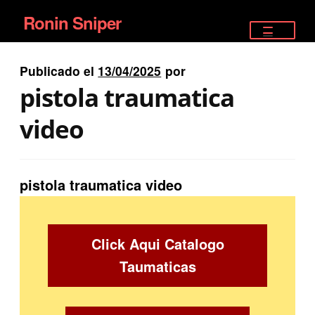
Ronin Sniper
Ir
Ir
a
al
TIENDA
la
contenido
Publicado el
13/04/2025
por
EQUIPAMIENTO ÉLITE
navegación
pistola traumatica
PISTOLAS
video
RIFLES DEPORTIVOS
pistola traumatica video
SATELITALES
Click Aqui Catalogo
Taumaticas