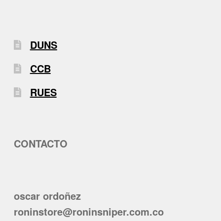
DUNS
CCB
RUES
CONTACTO
oscar ordoñez
roninstore@roninsniper.com.co