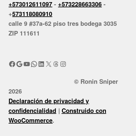
+573012611097
-
+573228663306
-
+
573118080910
calle 9 #37a-62 piso tres bodega 3035
ZIP 111611
Facebook
Google
YouTube
WhatsApp
LinkedIn
X
Threads
Instagram
© Ronin Sniper
2026
Declaración de privacidad y
confidencialidad
Construido con
WooCommerce
.