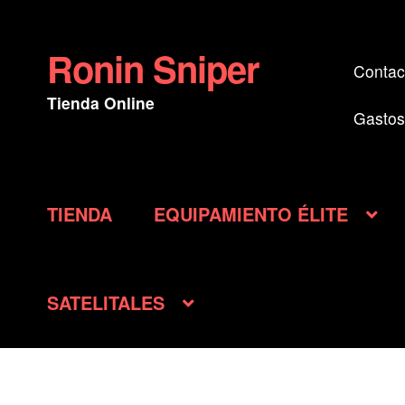
Ronin Sniper
Ir
Ir
Contac
a
al
Tienda Online
la
contenido
Gastos
navegación
TIENDA
EQUIPAMIENTO ÉLITE
SATELITALES