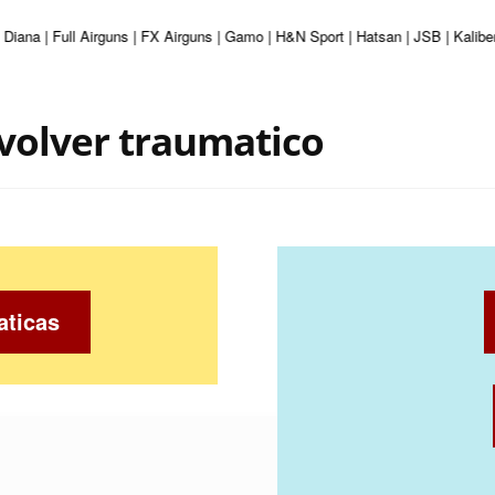
iana | Full Airguns | FX Airguns | Gamo | H&N Sport | Hatsan | JSB | Kaliber
evolver traumatico
aticas