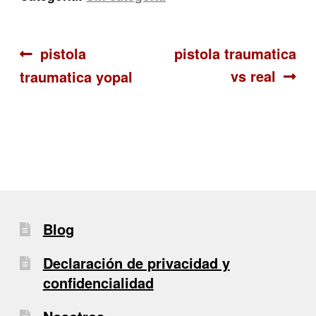
Navegación
Anterior:
Siguiente:
pistola
pistola traumatica
vs real
traumatica yopal
de
entradas
Blog
Declaración de privacidad y
confidencialidad