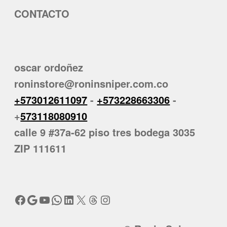
CONTACTO
oscar ordoñez
roninstore@roninsniper.com.co
+573012611097
-
+573228663306
-
+
573118080910
calle 9 #37a-62 piso tres bodega 3035
ZIP 111611
Facebook
Google
YouTube
WhatsApp
LinkedIn
X
Threads
Instagram