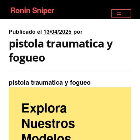
Ronin Sniper
Ir
Ir
a
al
TIENDA
la
contenido
Publicado el
13/04/2025
por
EQUIPAMIENTO ÉLITE
navegación
pistola traumatica y
PISTOLAS
fogueo
RIFLES DEPORTIVOS
pistola traumatica y fogueo
SATELITALES
Explora
Nuestros
Modelos