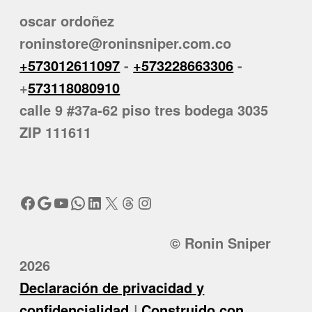
oscar ordoñez
roninstore@roninsniper.com.co
+573012611097
-
+573228663306
-
+
573118080910
calle 9 #37a-62 piso tres bodega 3035
ZIP 111611
Facebook
Google
YouTube
WhatsApp
LinkedIn
X
Threads
Instagram
© Ronin Sniper
2026
Declaración de privacidad y
confidencialidad
Construido con