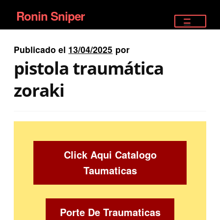
Ronin Sniper
Ir
Ir
a
al
TIENDA
la
contenido
Publicado el
13/04/2025
por
EQUIPAMIENTO ÉLITE
navegación
pistola traumática
PISTOLAS
zoraki
RIFLES DEPORTIVOS
SATELITALES
Click Aqui Catalogo
Taumaticas
Porte De Traumaticas