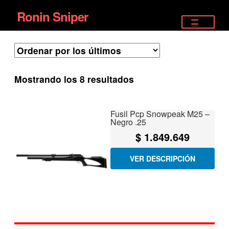
Ronin Sniper
Ir
Ir
a
al
TIENDA
la
contenido
EQUIPAMIENTO ÉLITE
navegación
Ordenado
Mostrando los 8 resultados
PISTOLAS
por
los
RIFLES DEPORTIVOS
Fusil Pcp Snowpeak M25 –
últimos
Negro .25
SATELITALES
$
1.849.649
VER DESCRIPCIÓN