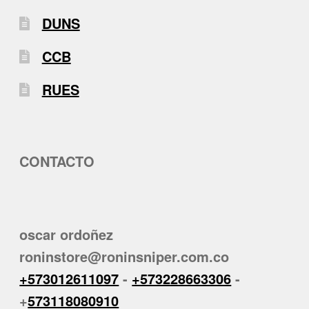
DUNS
CCB
RUES
CONTACTO
oscar ordoñez
roninstore@roninsniper.com.co
+573012611097
-
+573228663306
-
+
573118080910