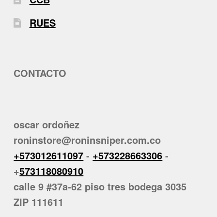
RUES
CONTACTO
oscar ordoñez
roninstore@roninsniper.com.co
+573012611097
-
+573228663306
-
+
573118080910
calle 9 #37a-62 piso tres bodega 3035
ZIP 111611