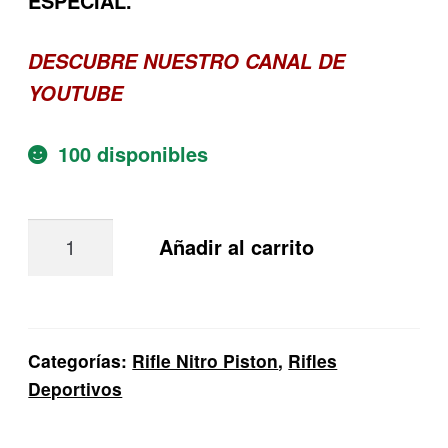
ESPECIAL.
DESCUBRE NUESTRO CANAL DE
YOUTUBE
100 disponibles
Rifle
Añadir al carrito
Nitro
Piston
Beeman
Wolverine
Categorías:
Rifle Nitro Piston
,
Rifles
Deportivos
Carbine
Gas