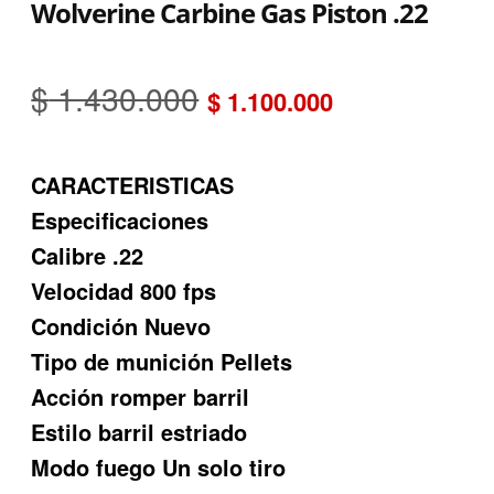
Wolverine Carbine Gas Piston .22
El
El
$
1.430.000
$
1.100.000
precio
precio
CARACTERISTICAS
original
actual
Especificaciones
era:
es:
Calibre .22
$ 1.430.000.
$ 1.100.000
Velocidad 800 fps
Condición Nuevo
Tipo de munición Pellets
Acción romper barril
Estilo barril estriado
Modo fuego Un solo tiro