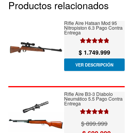
Productos relacionados
Rifle Aire Hatsan Mod 95
Nitropiston 6.3 Pago Contra
Entrega
Valorado con
$
1.749.999
5.00
de 5
VER DESCRIPCIÓN
Rifle Aire B3-3 Diabolo
Neumático 5.5 Pago Contra
Entrega
Valorado
$
899.999
con
4.86
de
El
El